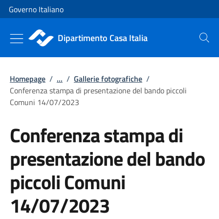
Vai al contenuto
Vai alla navigazione del sito
Governo Italiano
Dipartimento Casa Italia
Cerca
Homepage
/
...
/
Gallerie fotografiche
/
Conferenza stampa di presentazione del bando piccoli
Comuni 14/07/2023
Conferenza stampa di
presentazione del bando
piccoli Comuni
14/07/2023