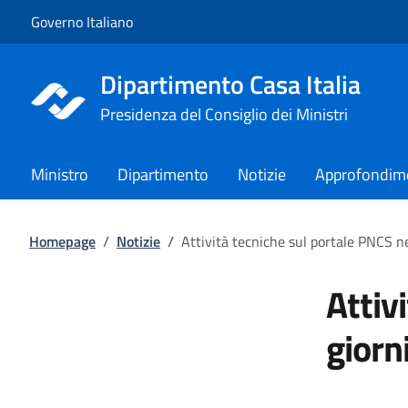
Vai al contenuto
Vai alla navigazione del sito
Governo Italiano
Dipartimento Casa Italia
Presidenza del Consiglio dei Ministri
Ministro
Dipartimento
Notizie
Approfondim
Homepage
/
Notizie
/
Attività tecniche sul portale PNCS n
Attiv
giorn