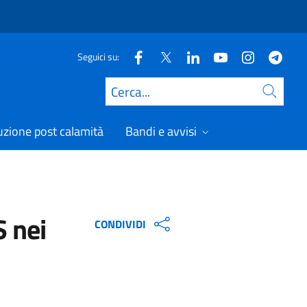
Seguici su:
Cerca
uzione post calamità
Bandi e avvisi
S nei
CONDIVIDI