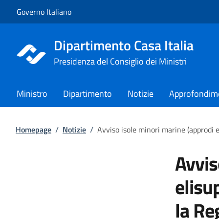
Vai al contenuto
Vai alla navigazione del sito
Governo Italiano
Dipartimento Casa Italia
Presidenza del Consiglio dei Ministri
Ministro
Dipartimento
Notizie
Approfondim
Homepage
/
Notizie
/
Avviso isole minori marine (approdi ed
Avvis
elisup
la Re