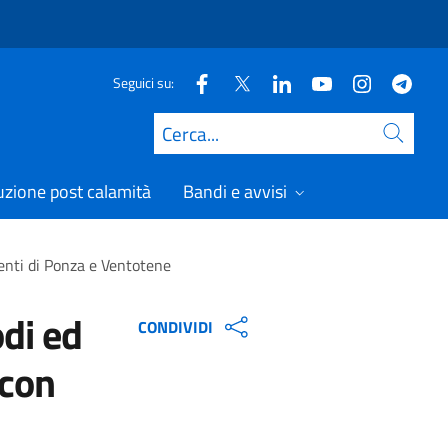
Seguici su:
Cerca
uzione post calamità
Bandi e avvisi
rventi di Ponza e Ventotene
odi ed
CONDIVIDI
 con