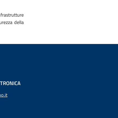
rastrutture
urezza della
ETTRONICA
o.it