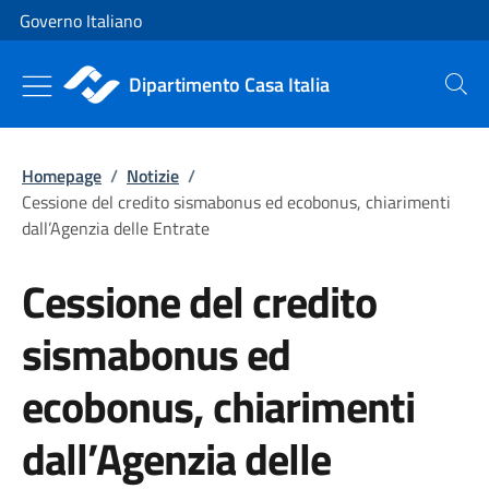
Vai al contenuto
Vai alla navigazione del sito
Governo Italiano
Dipartimento Casa Italia
Cerca
Homepage
/
Notizie
/
Cessione del credito sismabonus ed ecobonus, chiarimenti
dall’Agenzia delle Entrate
Cessione del credito
sismabonus ed
ecobonus, chiarimenti
dall’Agenzia delle