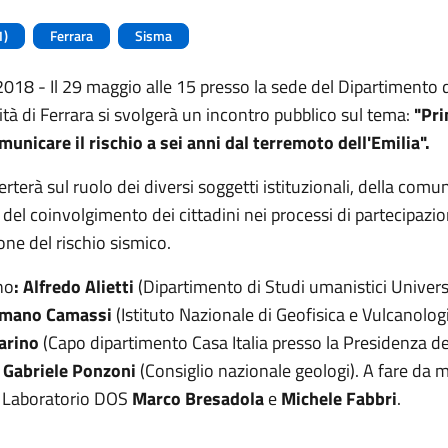
1)
Ferrara
Sisma
018 - Il 29 maggio alle 15 presso la sede del Dipartimento
ità di Ferrara si svolgerà un incontro pubblico sul tema:
"Pri
municare il rischio a sei anni dal terremoto dell'Emilia".
erterà sul ruolo dei diversi soggetti istituzionali, della comu
e del coinvolgimento dei cittadini nei processi di partecipazi
ne del rischio sismico.
no
:
Alfredo Alietti
(Dipartimento di Studi umanistici Univers
mano Camassi
(Istituto Nazionale di Geofisica e Vulcanolog
arino
(Capo dipartimento Casa Italia presso la Presidenza de
)
Gabriele Ponzoni
(Consiglio nazionale geologi). A fare da m
el Laboratorio DOS
Marco Bresadola
e
Michele Fabbri
.