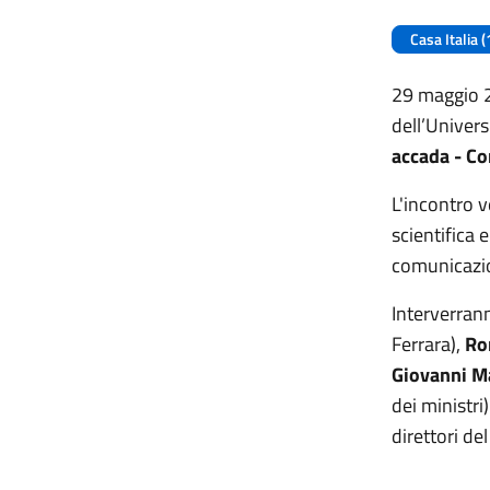
Casa Italia (
29 maggio 2
dell’Univers
accada - Co
L'incontro v
scientifica 
comunicazio
Interverran
Ferrara),
Ro
Giovanni M
dei ministri
direttori d