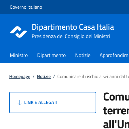
Vai al contenuto
Vai alla navigazione del sito
Governo Italiano
Dipartimento Casa Italia
Presidenza del Consiglio dei Ministri
Ministro
Dipartimento
Notizie
Approfondim
Homepage
/
Notizie
/
Comunicare il rischio a sei anni dal t
Comun
LINK E ALLEGATI
terre
all'U