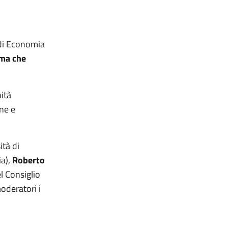
 di Economia
ma che
nità
one e
ità di
ia),
Roberto
l Consiglio
oderatori i