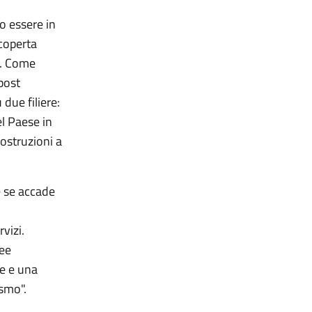
o essere in
coperta
te. Come
post
due filiere:
el Paese in
costruzioni a
e se accade
vizi.
ree
ne e una
ismo".