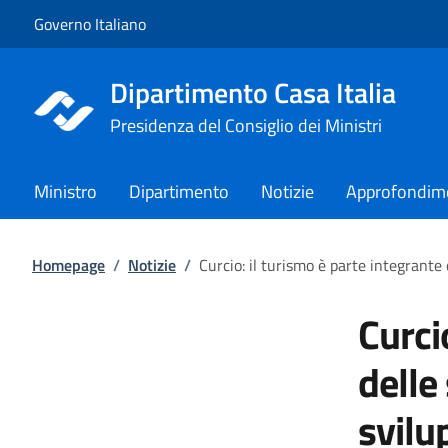
Vai al contenuto
Vai alla navigazione del sito
Governo Italiano
Dipartimento Casa Italia
Presidenza del Consiglio dei Ministri
Ministro
Dipartimento
Notizie
Approfondim
Homepage
/
Notizie
/
Curcio: il turismo è parte integrante 
Curci
delle
svilu