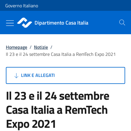
Vai al contenuto
Vai alla navigazione del sito
Governo Italiano
Dipartimento Casa Italia
Cerca
Homepage
/
Notizie
/
Il 23 e il 24 settembre Casa Italia a RemTech Expo 2021
LINK E ALLEGATI
Il 23 e il 24 settembre
Casa Italia a RemTech
Expo 2021