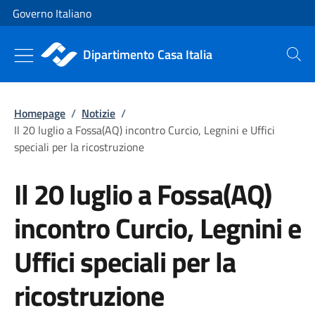
Vai al contenuto
Vai alla navigazione del sito
Governo Italiano
Dipartimento Casa Italia
Cerca
Homepage
/
Notizie
/
Il 20 luglio a Fossa(AQ) incontro Curcio, Legnini e Uffici
speciali per la ricostruzione
Il 20 luglio a Fossa(AQ)
incontro Curcio, Legnini e
Uffici speciali per la
ricostruzione