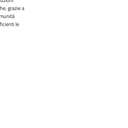
ruzioni
he, grazie a
comunità
icienti le