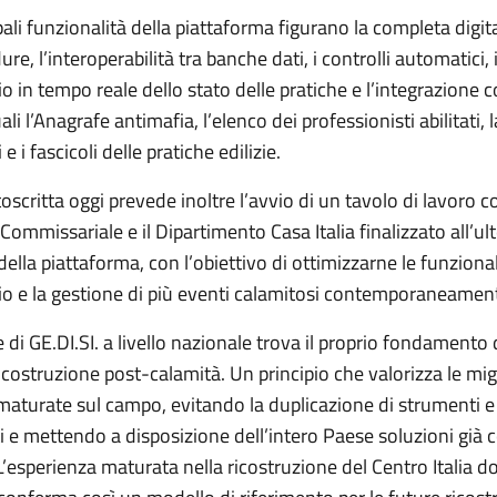
ipali funzionalità della piattaforma figurano la completa digit
re, l’interoperabilità tra banche dati, i controlli automatici, i
 in tempo reale dello stato delle pratiche e l’integrazione 
ali l’Anagrafe antimafia, l’elenco dei professionisti abilitati, 
 e i fascicoli delle pratiche edilizie.
toscritta oggi prevede inoltre l’avvio di un tavolo di lavoro 
 Commissariale e il Dipartimento Casa Italia finalizzato all’ul
ella piattaforma, con l’obiettivo di ottimizzarne le funzionali
o e la gestione di più eventi calamitosi contemporaneamen
 di GE.DI.SI. a livello nazionale trova il proprio fondamento
ricostruzione post-calamità. Un principio che valorizza le migl
maturate sul campo, evitando la duplicazione di strumenti e
i e mettendo a disposizione dell’intero Paese soluzioni già 
 L’esperienza maturata nella ricostruzione del Centro Italia d