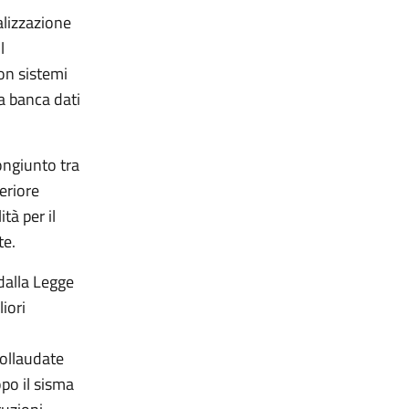
alizzazione
l
con sistemi
la banca dati
congiunto tra
teriore
tà per il
te.
 dalla Legge
iori
collaudate
opo il sisma