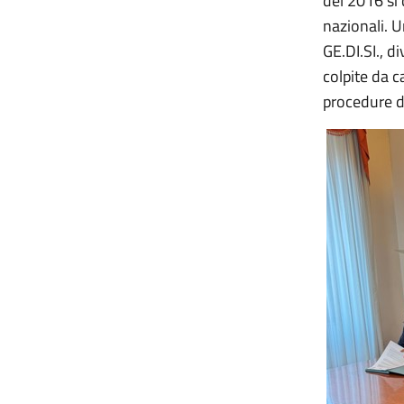
del 2016 si 
nazionali. 
GE.DI.SI., d
colpite da c
procedure di