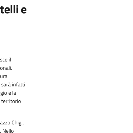
elli e
sce il
onali.
tura
sarà infatti
gio e la
territorio
lazzo Chigi,
, Nello