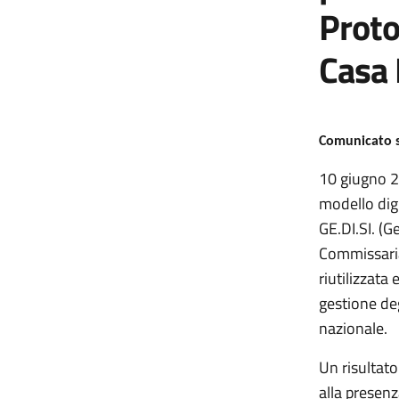
Proto
Casa 
Comunicato s
10 giugno 20
modello digi
GE.DI.SI. (G
Commissarial
riutilizzata
gestione deg
nazionale.
Un risultato
alla presenz