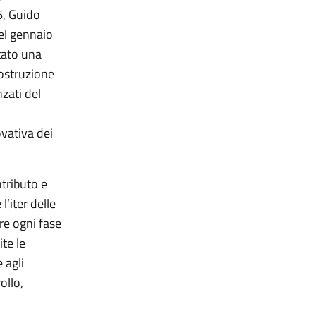
6, Guido
nel gennaio
tato una
costruzione
zati del
ovativa dei
ntributo e
l’iter delle
re ogni fase
te le
 agli
ollo,