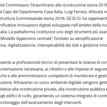
al Commissario Straordinario alla ricostruzione sisma 201
dal Capo del Dipartimento Casa Italia, Luigi Ferrara. Attivata 
Struttura Commissariale sisma 2016, GE.DI.SI. ha rappresen
gnificative innovazioni digitali sviluppate nell’ambito della ri
talia. La piattaforma costituisce uno degli strumenti più avan
“Modello Appennino centrale”, fondato su semplificazione
va, digitalizzazione, interoperabilità dei dati e gestione inn
nsente ai professionisti tecnici di presentare le istanze di co
umentazione necessaria, ai cittadini e alle imprese di seguire 
iche e alle amministrazioni competenti di monitorare e gesti
ruzione. Attraverso un unico ambiente digitale vengono gesti
lative alla ricostruzione privata, alla ricostruzione pubblica e
ugli edifici di culto, garantendo un sistema integrato di contr
onitoraggio dell’avanzamento degli interventi.