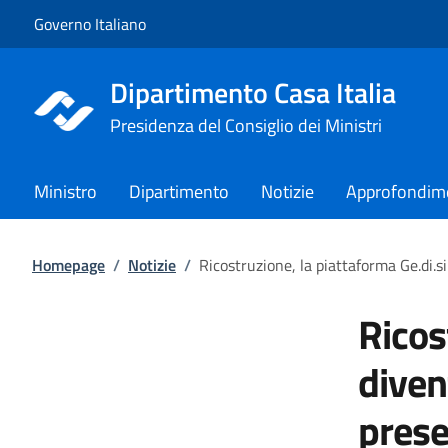
Vai al contenuto
Vai alla navigazione del sito
Governo Italiano
Dipartimento Casa Italia
Presidenza del Consiglio dei Ministri
Ministro
Dipartimento
Notizie
Approfondim
Homepage
/
Notizie
/
Ricostruzione, la piattaforma Ge.di.s
Ricos
diven
prese