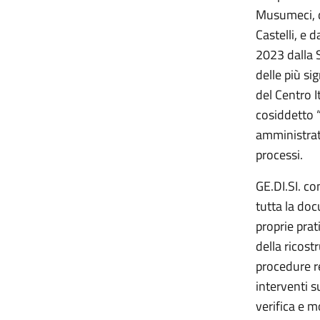
Musumeci, d
Castelli, e 
2023 dalla 
delle più si
del Centro I
cosiddetto 
amministrati
processi.
GE.DI.SI. co
tutta la doc
proprie prat
della ricost
procedure re
interventi s
verifica e m