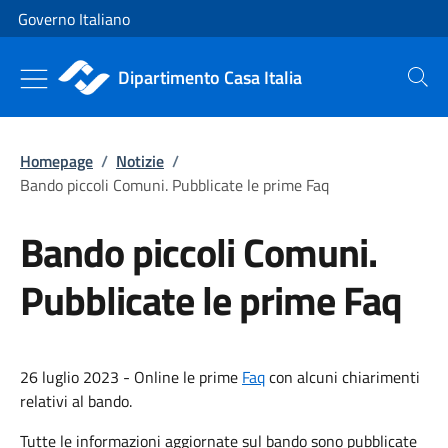
Vai al contenuto
Vai alla navigazione del sito
Governo Italiano
Dipartimento Casa Italia
Cerca
Homepage
/
Notizie
/
Bando piccoli Comuni. Pubblicate le prime Faq
Bando piccoli Comuni.
Pubblicate le prime Faq
26 luglio 2023 - Online le prime
Faq
con alcuni chiarimenti
relativi al bando.
Tutte le informazioni aggiornate sul bando sono pubblicate